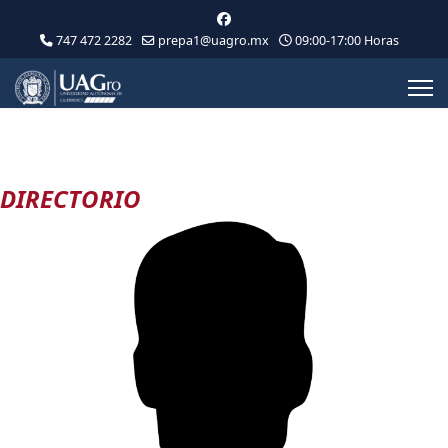
747 472 2282
prepa1@uagro.mx
09:00-17:00 Horas
DIRECTORIO