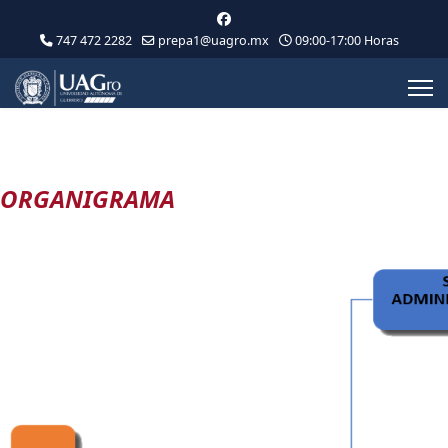
747 472 2282
prepa1@uagro.mx
09:00-17:00 Horas
ORGANIGRAMA