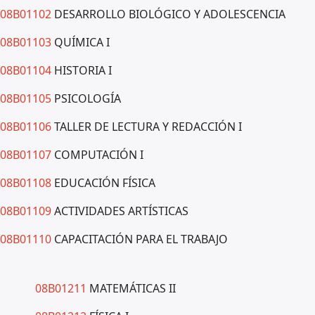
08B01102
DESARROLLO BIOLÓGICO Y ADOLESCENCIA
08B01103
QUÍMICA I
08B01104
HISTORIA I
08B01105
PSICOLOGÍA
08B01106
TALLER DE LECTURA Y REDACCIÓN I
08B01107
COMPUTACIÓN I
08B01108
EDUCACIÓN FÍSICA
08B01109
ACTIVIDADES ARTÍSTICAS
08B01110
CAPACITACIÓN PARA EL TRABAJO
08B01211
MATEMÁTICAS II