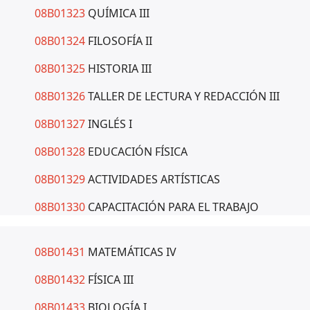
08B01323
QUÍMICA III
08B01324
FILOSOFÍA II
08B01325
HISTORIA III
08B01326
TALLER DE LECTURA Y REDACCIÓN III
08B01327
INGLÉS I
08B01328
EDUCACIÓN FÍSICA
08B01329
ACTIVIDADES ARTÍSTICAS
08B01330
CAPACITACIÓN PARA EL TRABAJO
08B01431
MATEMÁTICAS IV
08B01432
FÍSICA III
08B01433
BIOLOGÍA I