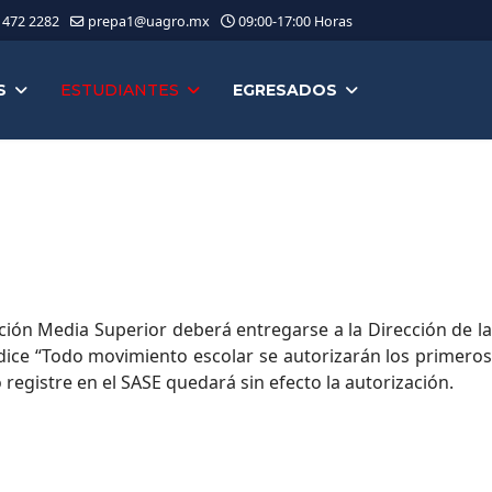
 472 2282
prepa1@uagro.mx
09:00-17:00 Horas
S
ESTUDIANTES
EGRESADOS
ción Media Superior deberá entregarse a la Dirección de la
dice “Todo movimiento escolar se autorizarán los primeros
 registre en el SASE quedará sin efecto la autorización.